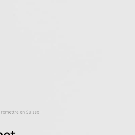
 remettre en Suisse
net